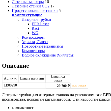
Лазерные маркеры
16
Лазерные станки CO2
17
Профессиональные станки
5
Комплектующие
Лазерные трубки
EFR Lasea
Raci
WG
Контроллеры
Зеркала, Линзы
Поворотные механизмы
Компрессоры
Водное охлаждение (Чиллеры)
Описание
Цена под
Артикул
Цена в наличии
заказ
LB00290
под заказ
20 700
₽
Лазерные трубки для лазерных станков на углекислом газе
EF
производства, покрытые катализатором. Эти недорогие класси
компактность