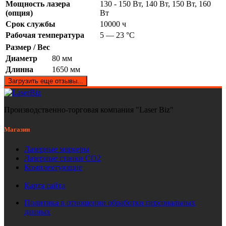
Мощность лазера
130 - 150 Вт, 140 Вт, 150 Вт, 160
(опция)
Вт
Срок службы
10000 ч
Рабочая температура
5 — 23 °C
Размер / Вес
Диаметр
80 мм
Длинна
1650 мм
Загрузить еще отзывы...
Производственно-торговая компания "Laser Biz"
Магазин
Лазерные маркеры
Лазерные станки СО2
Комплектующие
Карта сайта
Политика в отношении обработки персональных
данных