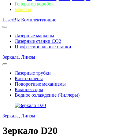
Генератор коробок
Макеты
LaserBiz
Комплектующие
Лазерные маркеры
Лазерные станки CO2
Профессиональные станки
Зеркала, Линзы
Лазерные трубки
Контроллеры
Поворотные механизмы
Компрессоры
Водное охлаждение (Чиллеры)
Зеркала, Линзы
Зеркало D20