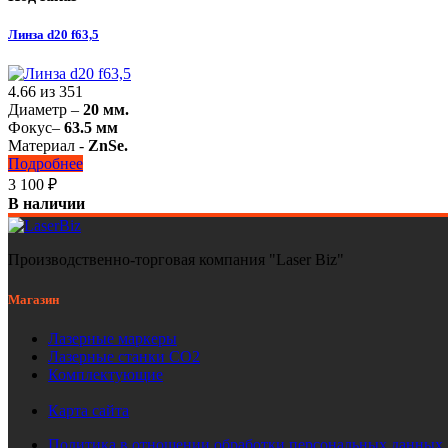
Линза d20 f63,5
4.66
из
351
Диаметр –
20 мм.
Фокус–
63.5 мм
Материал -
ZnSe.
Подробнее
3 100
₽
В наличии
Производственно-торговая компания "Laser Biz"
Магазин
Лазерные маркеры
Лазерные станки СО2
Комплектующие
Карта сайта
Политика в отношении обработки персональных данных