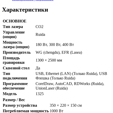
Характеристики
ОСНОВНОЕ
Тип лазера
CO2
Управление
Ruida
(опция)
Мощность
180 Вт, 300 Вт, 400 Вт
лазера (опция)
Производитель
WG (chengdu), EFR (Lasea)
Площадь
1300 × 2500 мм
гравировки
Сквозной стол
Да
Тип
USB, Ethernet (LAN) (Только Ruida), USB
подключения
Флешка (Только Ruida)
Программное
CorelDraw, AutoCAD, RDWorks (Ruida),
обеспечение
UnionLaser (Ruida)
Модель
1325
Размер / Вес
Размер устройства
350 × 220 × 150 см
Потребляемая мощность
1000 Вт