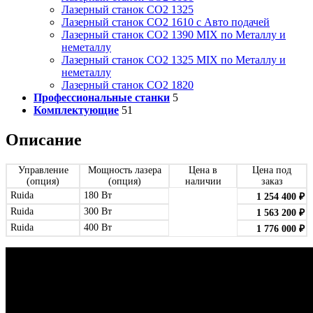
Лазерный станок СО2 1325
Лазерный станок СО2 1610 с Авто подачей
Лазерный станок СО2 1390 MIX по Металлу и
неметаллу
Лазерный станок СО2 1325 MIX по Металлу и
неметаллу
Лазерный станок СО2 1820
Профессиональные станки
5
Комплектующие
51
Описание
Управление
Мощность лазера
Цена в
Цена под
(опция)
(опция)
наличии
заказ
Ruida
180 Вт
1 254 400
₽
Ruida
300 Вт
1 563 200
₽
Ruida
400 Вт
1 776 000
₽