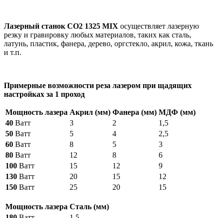
Лазерный станок СО2 1325 MIX
осуществляет лазерную
резку и гравировку любых материалов, таких как сталь,
латунь, пластик, фанера, дерево, оргстекло, акрил, кожа, ткань
и т.п.
Примерные возможности реза лазером при щадящих
настройках за 1 проход
Мощность лазера
Акрил (мм)
Фанера (мм)
МДФ (мм)
40
Ватт
3
2
1,5
50
Ватт
5
4
2,5
60
Ватт
8
5
3
80
Ватт
12
8
6
100
Ватт
15
12
9
130
Ватт
20
15
12
150
Ватт
25
20
15
Мощность лазера
Сталь (мм)
180
Ватт
1,5