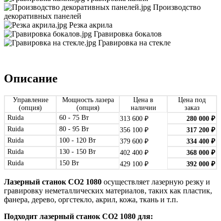
Производство
декоративных панелей
Резка акрила
Гравировка бокалов
Гравировка на стекле
Описание
Управление
Мощность лазера
Цена в
Цена под
(опция)
(опция)
наличии
заказ
Ruida
60 - 75 Вт
313 600
₽
280 000
₽
Ruida
80 - 95 Вт
356 100
₽
317 200
₽
Ruida
100 - 120 Вт
379 600
₽
334 400
₽
Ruida
130 - 150 Вт
402 400
₽
368 000
₽
Ruida
150 Вт
429 100
₽
392 000
₽
Лазерный станок СО2 1080
осуществляет лазерную резку и
гравировку неметаллических материалов, таких как пластик,
фанера, дерево, оргстекло, акрил, кожа, ткань и т.п.
Подходит лазерный станок
СО2
1080
для: