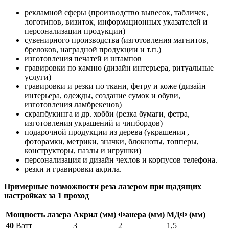
рекламной сферы (производство вывесок, табличек,
логотипов, визиток, информационных указателей и
персонализации продукции)
сувенирного производства (изготовления магнитов,
брелоков, наградной продукции и т.п.)
изготовления печатей и штампов
гравировки по камню (дизайн интерьера, ритуальные
услуги)
гравировки и резки по ткани, фетру и коже (дизайн
интерьера, одежды, создание сумок и обуви,
изготовления ламбрекенов)
скрапбукинга и др. хобби (резка бумаги, фетра,
изготовления украшений и чипбордов)
подарочной продукции из дерева (украшения ,
фоторамки, метрики, значки, блокноты, топперы,
конструкторы, пазлы и игрушки)
персонализация и дизайн чехлов и корпусов телефона.
резки и гравировки акрила.
Примерные возможности реза лазером при щадящих
настройках за 1 проход
Мощность лазера
Акрил (мм)
Фанера (мм)
МДФ (мм)
40
Ватт
3
2
1,5