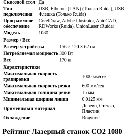
Сквозной стол
Да
Тип
USB, Ethernet (LAN) (Только Ruida), USB
подключения
Флешка (Только Ruida)
Программное
CorelDraw, Adobe Illustrator, AutoCAD,
обеспечение
RDWorks (Ruida), UnionLaser (Ruida)
Модель
1080
Размер / Вес
Размер устройства
156 × 120 × 62 см
Потребляемая мощность
300 Вт
Вес
170 кг
Характеристики
Максимальная скорость
1000 мм/сек
гравировки
Максимальная скорость резки
600 мм/сек
Максимальная толщина резки
15 мм
Минимальная ширина линии
0.0125 мм
Дерево, Стекло,
Применимый материал
Пластик
Охлаждение
Водяное
Рейтинг Лазерный станок СО2 1080