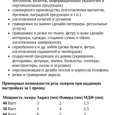
логотипов, визиток, информационных указателей и
персонализации продукции)
сувенирного производства (изготовления магнитов,
брелоков, наградной продукции и т.п.)
изготовления печатей и штампов
гравировки по камню (дизайн интерьера, ритуальные
услуги)
гравировки и резки по ткани, фетру и коже (дизайн
интерьера, одежды, создание сумок и обуви,
изготовления ламбрекенов)
скрапбукинга и др. хобби (резка бумаги, фетра,
изготовления украшений и чипбордов)
подарочной продукции из дерева (украшения ,
фоторамки, метрики, значки, блокноты, топперы,
конструкторы, пазлы и игрушки)
персонализация и дизайн чехлов и корпусов телефона.
резки и гравировки акрила.
Примерные возможности реза лазером при щадящих
настройках за 1 проход
Мощность лазера
Акрил (мм)
Фанера (мм)
МДФ (мм)
40
Ватт
3
2
1,5
50
Ватт
5
4
2,5
60
Ватт
8
5
3