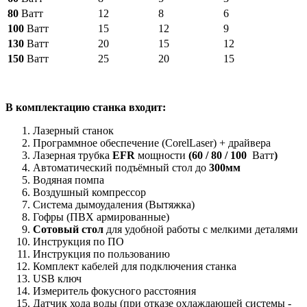
80
Ватт
12
8
6
100
Ватт
15
12
9
130
Ватт
20
15
12
150
Ватт
25
20
15
В
комплектацию станка входит:
Лазерный станок
Программное обеспечение (CorelLaser) + драйвера
Лазерная трубка
EFR
мощности
(
60
/
80 / 100
Ватт
)
Автоматический подъёмный стол до
300мм
Водяная помпа
Воздушный компрессор
Система дымоудаления (Вытяжка)
Гофры (ПВХ армированные)
Сотовый стол
для удобной работы с мелкими деталями
Инструкция по ПО
Инструкция по пользованию
Комплект кабелей для подключения станка
USB ключ
Измеритель фокусного расстояния
Датчик хода воды (при отказе охлаждающей системы -