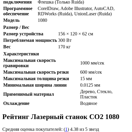
подключения
Флешка (Только Ruida)
Программное
CorelDraw, Adobe Illustrator, AutoCAD,
обеспечение
RDWorks (Ruida), UnionLaser (Ruida)
Модель
1080
Размер / Вес
Размер устройства
156 × 120 × 62 см
Потребляемая мощность
300 Вт
Вес
170 кг
Характеристики
Максимальная скорость
1000 мм/сек
гравировки
Максимальная скорость резки
600 мм/сек
Максимальная толщина резки
15 мм
Минимальная ширина линии
0.0125 мм
Дерево, Стекло,
Применимый материал
Пластик
Охлаждение
Водяное
Рейтинг Лазерный станок СО2 1080
Средняя оценка покупателей:
(
1
)
4.38 из 5 звезд