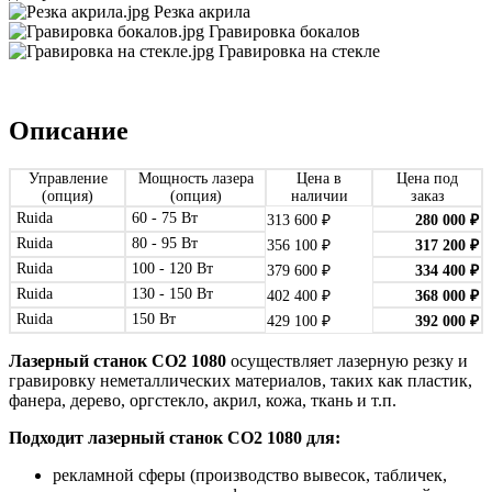
Резка акрила
Гравировка бокалов
Гравировка на стекле
Описание
Управление
Мощность лазера
Цена в
Цена под
(опция)
(опция)
наличии
заказ
Ruida
60 - 75 Вт
313 600
₽
280 000
₽
Ruida
80 - 95 Вт
356 100
₽
317 200
₽
Ruida
100 - 120 Вт
379 600
₽
334 400
₽
Ruida
130 - 150 Вт
402 400
₽
368 000
₽
Ruida
150 Вт
429 100
₽
392 000
₽
Лазерный станок СО2 1080
осуществляет лазерную резку и
гравировку неметаллических материалов, таких как пластик,
фанера, дерево, оргстекло, акрил, кожа, ткань и т.п.
Подходит лазерный станок
СО2
1080
для:
рекламной сферы (производство вывесок, табличек,