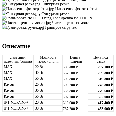
Фигурная резка
Нанесение фотографий
Фигурная резка
Гравировка по ГОСТу
Чистка ценных монет
Гравировка ручек
Описание
Лазерный
Мощность
Цена в
Цена под
источник (опция)
лазера (опция)
наличии
заказ
MAX
20 Вт
308 400
₽
237 100
₽
MAX
30 Вт
352 500
₽
259 800
₽
MAX
50 Вт
505 800
₽
319 800
₽
Raycus
20 Вт
309 700
₽
248 800
₽
Raycus
30 Вт
353 800
₽
279 600
₽
Raycus
50 Вт
507 100
₽
322 000
₽
JPT MOPA M7+
20 Вт
619 000
₽
417 400
₽
JPT MOPA M7+
30 Вт
737 200
₽
453 000
₽