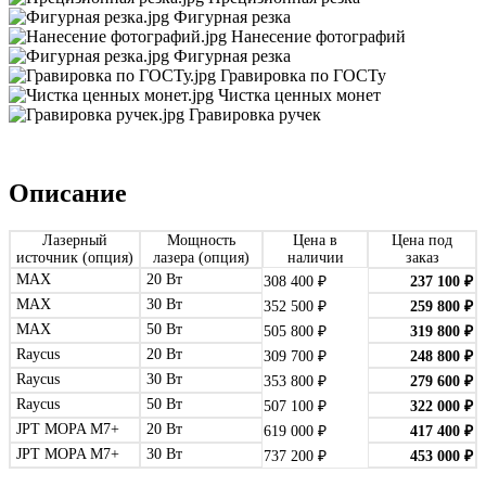
Фигурная резка
Нанесение фотографий
Фигурная резка
Гравировка по ГОСТу
Чистка ценных монет
Гравировка ручек
Описание
Лазерный
Мощность
Цена в
Цена под
источник (опция)
лазера (опция)
наличии
заказ
MAX
20 Вт
308 400
₽
237 100
₽
MAX
30 Вт
352 500
₽
259 800
₽
MAX
50 Вт
505 800
₽
319 800
₽
Raycus
20 Вт
309 700
₽
248 800
₽
Raycus
30 Вт
353 800
₽
279 600
₽
Raycus
50 Вт
507 100
₽
322 000
₽
JPT MOPA M7+
20 Вт
619 000
₽
417 400
₽
JPT MOPA M7+
30 Вт
737 200
₽
453 000
₽