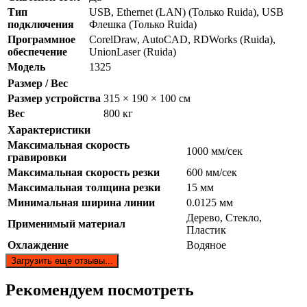
Тип
USB, Ethernet (LAN) (Только Ruida), USB
подключения
Флешка (Только Ruida)
Программное
CorelDraw, AutoCAD, RDWorks (Ruida),
обеспечение
UnionLaser (Ruida)
Модель
1325
Размер / Вес
Размер устройства
315 × 190 × 100 см
Вес
800 кг
Характеристики
Максимальная скорость
1000 мм/сек
гравировки
Максимальная скорость резки
600 мм/сек
Максимальная толщина резки
15 мм
Минимальная ширина линии
0.0125 мм
Дерево, Стекло,
Применимый материал
Пластик
Охлаждение
Водяное
Загрузить еще отзывы...
Рекомендуем посмотреть