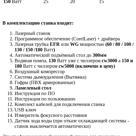
150
Ватт
25
20
15
В
комплектацию станка входит:
Лазерный станок
Программное обеспечение (CorelLaser) + драйвера
Лазерная трубка
EFR
или
WG
мощностью
(
60
/
80 / 100 /
130 / 150 /180
Ватт
)
Автоматический подъёмный стол до
300мм
Водяная помпа,
130
Ватт уже с чиллером
cw3000
а
150 и
180
Ватт с чиллером
cw5000 (включено в цену)
Воздушный компрессор
Система дымоудаления (Вытяжка)
Гофры (ПВХ армированные)
Ламелевый стол
Инструкция по ПО
Инструкция по пользованию
Комплект кабелей для подключения станка
USB ключ
Измеритель фокусного расстояния
Датчик хода воды (при отказе охлаждающей системы -
станок выключается автоматически)