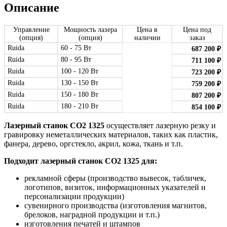
Описание
Управление
Мощность лазера
Цена в
Цена под
(опция)
(опция)
наличии
заказ
Ruida
60 - 75 Вт
687 200
₽
Ruida
80 - 95 Вт
711 100
₽
Ruida
100 - 120 Вт
723 200
₽
Ruida
130 - 150 Вт
759 200
₽
Ruida
150 - 180 Вт
807 200
₽
Ruida
180 - 210 Вт
854 100
₽
Лазерный станок СО2 1325
осуществляет лазерную резку и
гравировку неметаллических материалов, таких как пластик,
фанера, дерево, оргстекло, акрил, кожа, ткань и т.п.
Подходит лазерный станок
СО2
1325
для:
рекламной сферы (производство вывесок, табличек,
логотипов, визиток, информационных указателей и
персонализации продукции)
сувенирного производства (изготовления магнитов,
брелоков, наградной продукции и т.п.)
изготовления печатей и штампов