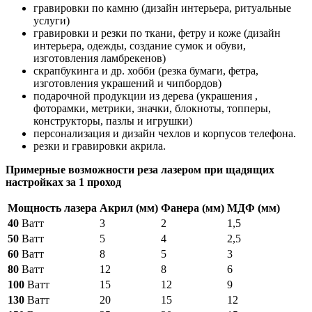
гравировки по камню (дизайн интерьера, ритуальные
услуги)
гравировки и резки по ткани, фетру и коже (дизайн
интерьера, одежды, создание сумок и обуви,
изготовления ламбрекенов)
скрапбукинга и др. хобби (резка бумаги, фетра,
изготовления украшений и чипбордов)
подарочной продукции из дерева (украшения ,
фоторамки, метрики, значки, блокноты, топперы,
конструкторы, пазлы и игрушки)
персонализация и дизайн чехлов и корпусов телефона.
резки и гравировки акрила.
Примерные возможности реза лазером при щадящих
настройках за 1 проход
Мощность лазера
Акрил (мм)
Фанера (мм)
МДФ (мм)
40
Ватт
3
2
1,5
50
Ватт
5
4
2,5
60
Ватт
8
5
3
80
Ватт
12
8
6
100
Ватт
15
12
9
130
Ватт
20
15
12