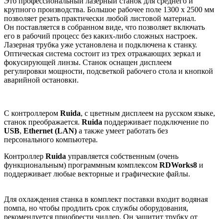
Это профессиональный лазерный станок для среднего и
крупного производства. Большое рабочее поле 1300 х 2500 мм
позволяет резать практически любой листовой материал.
Он поставляется в собранном виде, что позволяет включать
его в рабочий процесс без каких-либо сложных настроек.
Лазерная трубка уже установлена и подключена к станку.
Оптическая система состоит из трех отражающих зеркал и
фокусирующей линзы. Станок оснащен дисплеем
регулировки мощности, подсветкой рабочего стола и кнопкой
аварийной остановки.
С контроллером
Ruida
, с цветным дисплеем на русском языке,
станок преображается.
Ruida
поддерживает подключение по
USB
,
Ethernet (LAN)
а также умеет работать без
персонального компьютера.
Контроллер
Ruida
управляется собственным (очень
функциональным) программным комплексом
RDWorks8
и
поддерживает любые векторные и графические файлы.
Для охлаждения станка в комплект поставки входит водяная
помпа, но чтобы продлить срок службы оборудования,
рекомендуется приобрести чиллер. Он защитит трубку от