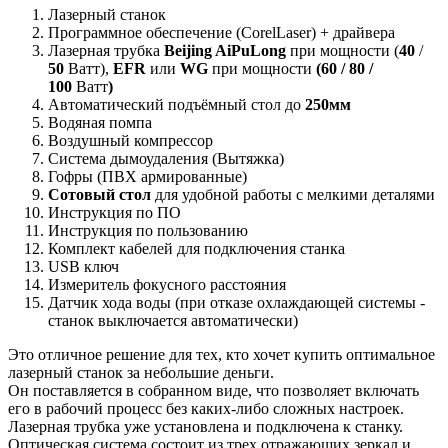
Лазерный станок
Программное обеспечение (CorelLaser) + драйвера
Лазерная трубка
Beijing AiPuLong
при мощности (
40
/
50
Ватт),
EFR
или
WG
при мощности
(
60
/
80 /
100
Ватт
)
Автоматический подъёмный стол до
250мм
Водяная помпа
Воздушный компрессор
Система дымоудаления (Вытяжка)
Гофры (ПВХ армированные)
Сотовый стол
для удобной работы с мелкими деталями
Инструкция по ПО
Инструкция по пользованию
Комплект кабелей для подключения станка
USB ключ
Измеритель фокусного расстояния
Датчик хода воды (при отказе охлаждающей системы -
станок выключается автоматически)
Это отличное решение для тех, кто хочет купить оптимальное
лазерный станок за небольшие деньги.
Он поставляется в собранном виде, что позволяет включать
его в рабочий процесс без каких-либо сложных настроек.
Лазерная трубка уже установлена и подключена к станку.
Оптическая система состоит из трех отражающих зеркал и