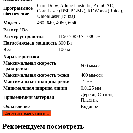
CorelDraw, Adobe Illustrator, AutoCAD,
Программное
CorelLaser (DSP B1/M2), RDWorks (Ruida),
обеспечение
UnionLaser (Ruida)
Модель
460, 640, 4060, 6040
Размер / Вес
Размер устройства
1150 × 850 × 1000 см
Потребляемая мощность
300 Вт
Вес
100 кг
Характеристики
Максимальная скорость
600 мм/сек
гравировки
Максимальная скорость резки
400 мм/сек
Максимальная толщина резки
15 мм
Минимальная ширина линии
0.0125 мм
Дерево, Стекло,
Применимый материал
Пластик
Охлаждение
Водяное
Загрузить еще отзывы...
Рекомендуем посмотреть