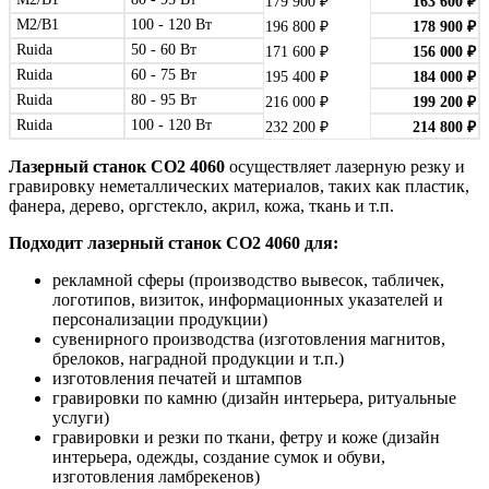
179 900
₽
163 600
₽
M2/B1
100 - 120 Вт
196 800
₽
178 900
₽
Ruida
50 - 60 Вт
171 600
₽
156 000
₽
Ruida
60 - 75 Вт
195 400
₽
184 000
₽
Ruida
80 - 95 Вт
216 000
₽
199 200
₽
Ruida
100 - 120 Вт
232 200
₽
214 800
₽
Лазерный станок СО2 4060
осуществляет лазерную резку и
гравировку неметаллических материалов, таких как пластик,
фанера, дерево, оргстекло, акрил, кожа, ткань и т.п.
Подходит лазерный станок
СО2 4060
для:
рекламной сферы (производство вывесок, табличек,
логотипов, визиток, информационных указателей и
персонализации продукции)
сувенирного производства (изготовления магнитов,
брелоков, наградной продукции и т.п.)
изготовления печатей и штампов
гравировки по камню (дизайн интерьера, ритуальные
услуги)
гравировки и резки по ткани, фетру и коже (дизайн
интерьера, одежды, создание сумок и обуви,
изготовления ламбрекенов)