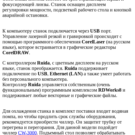
фокусирующей линзы. Станок оснащен дисплеем
регулировки мощности, подсветкой рабочего стола и кнопкой
аварийной остановки.
К компьютеру станок подключается через
USB
порт.
Управление лазерной резкой и гравировкой происходит с
помощью программного обеспечения
CorelLaser
(на русском
языке), которое встраивается в графические редакторы
CorelDRAW
.
С контроллером
Ruida
, с цветным дисплеем на русском
языке, станок преображается.
Ruida
поддерживает
подключение по
USB
,
Ethernet (LAN)
а также умеет работать
без персонального компьютера.
Контроллер
Ruida
управляется собственным (очень
функциональным) программным комплексом
RDWorks8
и
поддерживает любые векторные и графические файлы.
Для охлаждения станка в комплект поставки входит водяная
помпа, но чтобы продлить срок службы оборудования,
рекомендуется приобрести чиллер. Он защитит трубку от
перегрева и перегорания. Для данной модели подойдет
чиллер
CW-3000
. Подъемный стол позволяет обрабатывать