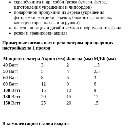
скрапбукинга и др. хобби (резка бумаги, фетра,
изготовления украшений и чипбордов)
подарочной продукции из дерева (украшения ,
фоторамки, метрики, значки, блокноты, топперы,
конструкторы, пазлы и игрушки)
персонализация и дизайн чехлов и корпусов телефона.
резки и гравировки акрила.
Примерные возможности реза лазером при щадящих
настройках за 1 проход
Мощность лазера
Акрил (мм)
Фанера (мм)
МДФ (мм)
40
Ватт
3
2
1,5
50
Ватт
5
4
2,5
60
Ватт
8
5
3
80
Ватт
12
8
6
100
Ватт
15
12
9
130
Ватт
20
15
12
150
Ватт
25
20
15
В
комплектацию станка входит: