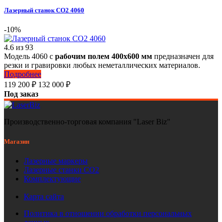
Лазерный станок СО2 4060
-10%
4.6
из
93
Модель 4060 с
рабочим полем 400х600 мм
предназначен для
резки и гравировки любых неметаллических материалов.
Подробнее
119 200
₽
132 000
₽
Под заказ
Производственно-торговая компания "Laser Biz"
Магазин
Лазерные маркеры
Лазерные станки СО2
Комплектующие
Карта сайта
Политика в отношении обработки персональных