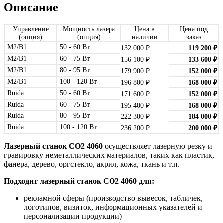
Описание
Управление
Мощность лазера
Цена в
Цена под
(опция)
(опция)
наличии
заказ
M2/B1
50 - 60 Вт
132 000
₽
119 200
₽
M2/B1
60 - 75 Вт
156 100
₽
133 600
₽
M2/B1
80 - 95 Вт
179 900
₽
152 000
₽
M2/B1
100 - 120 Вт
196 800
₽
168 000
₽
Ruida
50 - 60 Вт
171 600
₽
152 000
₽
Ruida
60 - 75 Вт
195 400
₽
168 000
₽
Ruida
80 - 95 Вт
222 300
₽
184 000
₽
Ruida
100 - 120 Вт
236 200
₽
200 000
₽
Лазерный станок СО2 4060
осуществляет лазерную резку и
гравировку неметаллических материалов, таких как пластик,
фанера, дерево, оргстекло, акрил, кожа, ткань и т.п.
Подходит лазерный станок
СО2 4060
для:
рекламной сферы (производство вывесок, табличек,
логотипов, визиток, информационных указателей и
персонализации продукции)