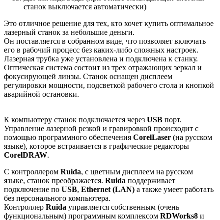
станок выключается автоматически)
Это отличное решение для тех, кто хочет купить оптимальное
лазерный станок за небольшие деньги.
Он поставляется в собранном виде, что позволяет включать
его в рабочий процесс без каких-либо сложных настроек.
Лазерная трубка уже установлена и подключена к станку.
Оптическая система состоит из трех отражающих зеркал и
фокусирующей линзы. Станок оснащен дисплеем
регулировки мощности, подсветкой рабочего стола и кнопкой
аварийной остановки.
К компьютеру станок подключается через
USB
порт.
Управление лазерной резкой и гравировкой происходит с
помощью программного обеспечения
CorelLaser
(на русском
языке), которое встраивается в графические редакторы
CorelDRAW
.
С контроллером
Ruida
, с цветным дисплеем на русском
языке, станок преображается.
Ruida
поддерживает
подключение по
USB
,
Ethernet (LAN)
а также умеет работать
без персонального компьютера.
Контроллер
Ruida
управляется собственным (очень
функциональным) программным комплексом
RDWorks8
и