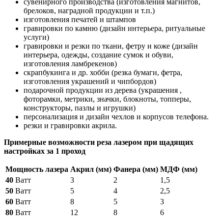
сувенирного производства (изготовления магнитов,
брелоков, наградной продукции и т.п.)
изготовления печатей и штампов
гравировки по камню (дизайн интерьера, ритуальные
услуги)
гравировки и резки по ткани, фетру и коже (дизайн
интерьера, одежды, создание сумок и обуви,
изготовления ламбрекенов)
скрапбукинга и др. хобби (резка бумаги, фетра,
изготовления украшений и чипбордов)
подарочной продукции из дерева (украшения ,
фоторамки, метрики, значки, блокноты, топперы,
конструкторы, пазлы и игрушки)
персонализация и дизайн чехлов и корпусов телефона.
резки и гравировки акрила.
Примерные возможности реза лазером при щадящих
настройках за 1 проход
Мощность лазера
Акрил (мм)
Фанера (мм)
МДФ (мм)
40
Ватт
3
2
1,5
50
Ватт
5
4
2,5
60
Ватт
8
5
3
80
Ватт
12
8
6