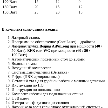
100
Ватт
15
12
9
130
Ватт
20
15
12
150
Ватт
25
20
15
В
комплектацию станка входит:
Лазерный станок
Программное обеспечение (CorelLaser) + драйвера
Лазерная трубка
Beijing AiPuLong
при мощности (
40
/
50
Ватт),
EFR
или
WG
при мощности
(
60
/
80 /
100
Ватт
)
Автоматический подъёмный стол до
250мм
Водяная помпа
Воздушный компрессор
Система дымоудаления (Вытяжка)
Гофры (ПВХ армированные)
Сотовый стол
для удобной работы с мелкими деталями
Инструкция по ПО
Инструкция по пользованию
Комплект кабелей для подключения станка
USB ключ
Измеритель фокусного расстояния
Датчик хода воды (при отказе охлаждающей системы -