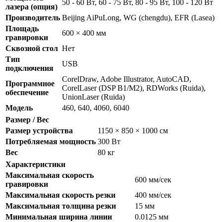
50 - 60 Вт, 60 - 75 Вт, 80 - 95 Вт, 100 - 120 Вт
лазера (опция)
Производитель
Beijing AiPuLong, WG (chengdu), EFR (Lasea)
Площадь
600 × 400 мм
гравировки
Сквозной стол
Нет
Тип
USB
подключения
CorelDraw, Adobe Illustrator, AutoCAD,
Программное
CorelLaser (DSP B1/M2), RDWorks (Ruida),
обеспечение
UnionLaser (Ruida)
Модель
460, 640, 4060, 6040
Размер / Вес
Размер устройства
1150 × 850 × 1000 см
Потребляемая мощность
300 Вт
Вес
80 кг
Характеристики
Максимальная скорость
600 мм/сек
гравировки
Максимальная скорость резки
400 мм/сек
Максимальная толщина резки
15 мм
Минимальная ширина линии
0.0125 мм